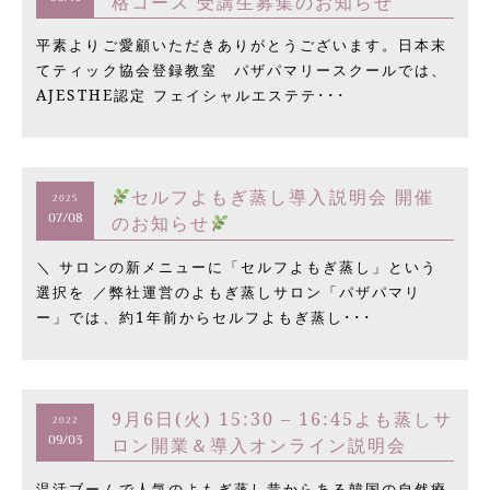
格コース 受講生募集のお知らせ
平素よりご愛顧いただきありがとうございます。日本末
てティック協会登録教室 パザパマリースクールでは、
AJESTHE認定 フェイシャルエステテ･･･
セルフよもぎ蒸し導入説明会 開催
2025
のお知らせ
07/08
＼ サロンの新メニューに「セルフよもぎ蒸し」という
選択を ／弊社運営のよもぎ蒸しサロン「パザパマリ
ー」では、約1年前からセルフよもぎ蒸し･･･
9月6日(火) 15:30 – 16:45よも蒸しサ
2022
ロン開業＆導入オンライン説明会
09/03
温活ブームで人気のよもぎ蒸し昔からある韓国の自然療