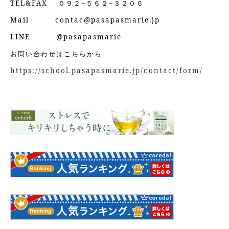
TEL&FAX ０９２−５６２−３２０６
Mail contac@pasapasmarie.jp
LINE @pasapasmarie
お問い合わせはこちらから
https://school.pasapasmarie.jp/contact/form/