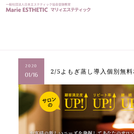
2020
2/5よもぎ蒸し導入個別無
01/16