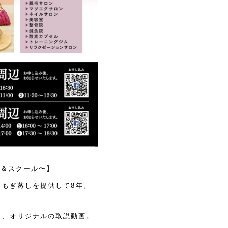
ロン＆スクール〜】
よもぎ蒸しを提供して8年。
に、オリジナルの取説動画。